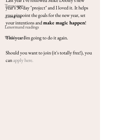
Last year I've followed Mike Dooley's new 
Taroscopes
year's 30-day "project" and I loved it. It helps 
you pinpoint the goals for the new year, set 
About me
your intentions and 
make magic happen
!
Lenormand readings
This year I'm going to do it again.
Weekly cards
Should you want to join (it's totally free!), you 
can 
apply here.