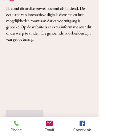
Ik vond dit artikel zowel boeiend als boeiend. De 
evaluatie van interactieve digitale diensten en hun 
mogelijkheden toont aan dat er vooruitgang is 
geboekt. Op de website is er extra informatie over dit 
onderwerp te vinden. De genoemde voorbeelden zijn 
van groot belang.
Like
Reply
Phone
Email
Facebook
PRIVACY POLICY & TERMS OF USE