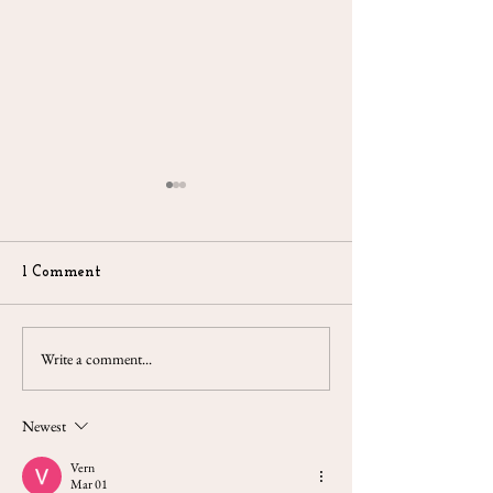
1 Comment
Write a comment...
3-Cards Reading 3-9 May
3-Cards Reading 
2021
2 May 2021
Newest
Vern
Mar 01